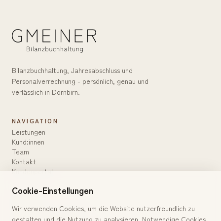
Bilanzbuchhaltung, Jahresabschluss und
Personalverrechnung - persönlich, genau und
verlässlich in Dornbirn.
NAVIGATION
Leistungen
Kund:innen
Team
Kontakt
Kundenportal
Cookie-Einstellungen
KONTAKT
Wir verwenden Cookies, um die Website nutzerfreundlich zu
Färbergasse 15, Haus G
gestalten und die Nutzung zu analysieren. Notwendige Cookies